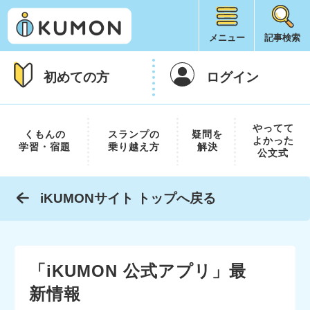
メニュー
記事検索
初めての方
ログイン
やってて
くもんの
スランプの
疑問を
よかった
学習・宿題
乗り越え方
解決
公文式
iKUMONサイト トップへ戻る
「iKUMON 公式アプリ」最
新情報