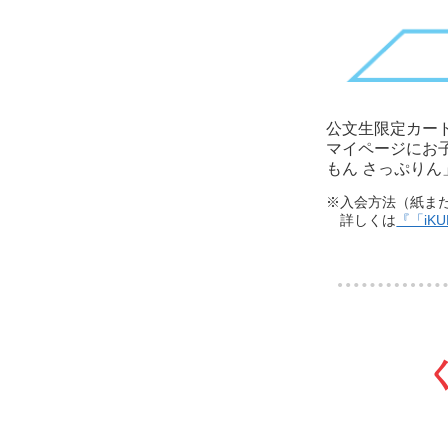
公文生限定カード
マイページにお
もん さっぷり
※入会方法（紙ま
詳しくは
『「iK