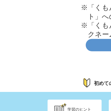
※「くも
ト」へ
※「くも
クネー
初めて
学習の
ヒント