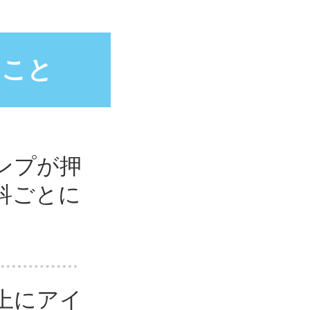
ること
ンプが押
科ごとに
上にアイ