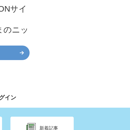
ONサイ
まのニッ
グイン
新着記事