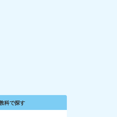
教科で
探す