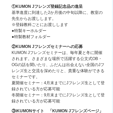
①KUMON Jフレンズ登録記念品の進呈
基準進度に到達した2か月後の中旬以降に、教室の
先生からお渡しします。
※登録教科ごとにお渡しします
●特製キーホルダー
●特製教材フォルダー
②KUMON Jフレンズセミナーへの応募
KUMON Jフレンズセミナーは、毎年夏と冬に開催
されます。さまざまな場所で活躍する公文式OB・
OGの話を聞いたり、ふだんは出会えない全国のJフ
レンズ生と交流を深めたりと、貴重な体験ができる
セミナーです。
夏開催セミナー：4月末までにJフレンズ生として登
録されている方が応募可能
冬開催セミナー：9月末までにJフレンズ生として登
録されている方が応募可能
③iKUMONサイト 「KUMON Jフレンズページ」