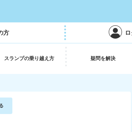
の方
ロ
スランプの
乗り越え方
疑問を
解決
る