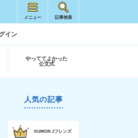
メニュー
記事検索
グイン
やってて
よかった
公文式
人気の記事
KUMON Jフレンズ