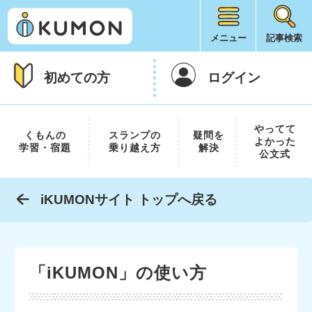
メニュー
記事検索
初めての方
ログイン
やってて
くもんの
スランプの
疑問を
よかった
学習・宿題
乗り越え方
解決
公文式
iKUMONサイト トップへ戻る
「iKUMON」の使い方