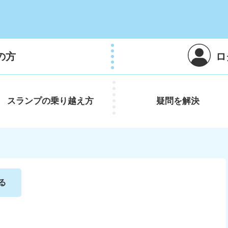
の方
ロ
スランプの
乗り越え方
疑問を
解決
る