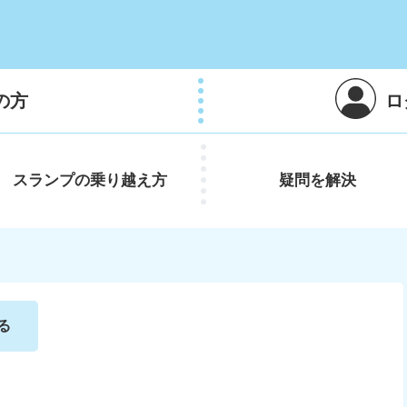
の方
ロ
スランプの
乗り越え方
疑問を
解決
る