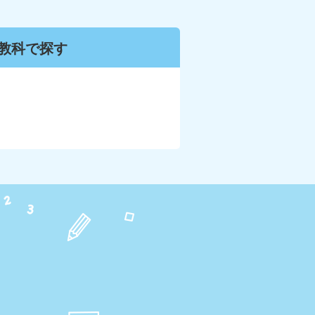
教科で
探す