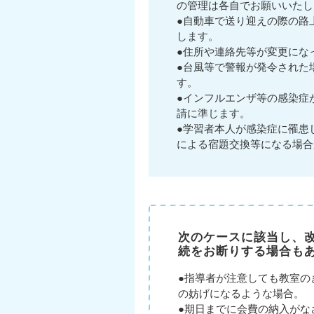
の管理は各自でお願いいたし
●自動車で送り迎えの際の路
します。
●住所や連絡先等が変更にな
●台風等で警報が発令された
す。
●インフルエンザ等の感染症
請に準じます。
●学習者本人が感染症に罹患
による宿題交換等になる場合
次のケースに該当し、
続をお断りする場合も
●指導者が注意しても教室の
の妨げになるような場合。
●期日までに会費の納入がな