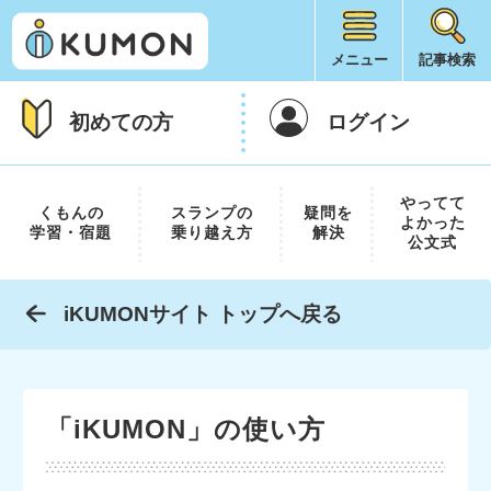
メニュー
記事検索
初めての方
ログイン
やってて
くもんの
スランプの
疑問を
よかった
学習・宿題
乗り越え方
解決
公文式
iKUMONサイト トップへ戻る
「iKUMON」の使い方