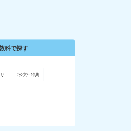
教科で
探す
くり
#公文生特典