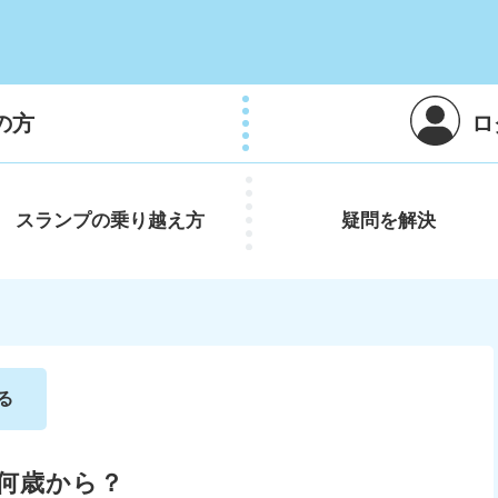
の方
ロ
スランプの
乗り越え方
疑問を
解決
る
は何歳から？