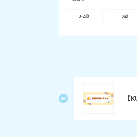
0-2歳
3歳
てる？
【K