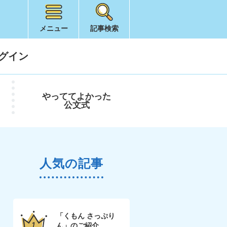
メニュー
記事検索
グイン
やってて
よかった
公文式
人気の記事
「くもん さっぷり
ん」のご紹介