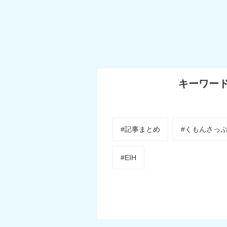
キーワー
#記事まとめ
#くもんさっ
#EIH