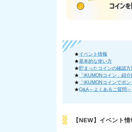
★
イベント情報
★
基本的な使い方
★
貯まったコインの確認方
★
「iKUMONコイン」紹
★
「iKUMONコインでポ
★
Q&A～よくあるご質問～
【NEW】イベント情