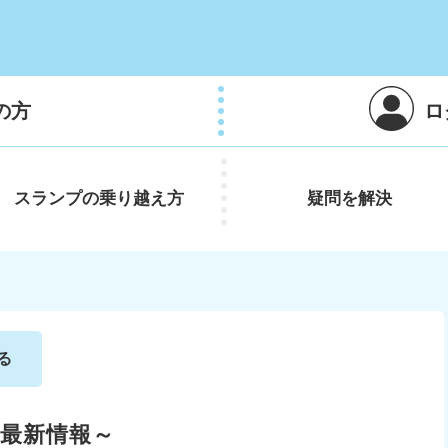
の方
ロ
スランプの
乗り越え方
疑問を
解決
る
～最新情報～