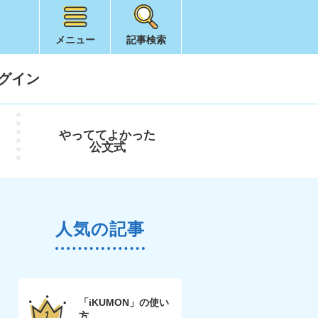
メニュー
記事検索
グイン
やってて
よかった
公文式
人気の記事
「iKUMON」の使い
方