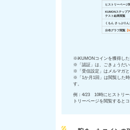
ヒストリーページ
KUMONステップ
テスト結果閲覧
くもん さっぷりん
分布グラフ閲覧
【
※iKUMONコインを獲得し
※「認証」は、ごきょうだい
※「受信設定」はメルマガと
※「1か月1回」は閲覧した
す。
例：4/23 10時にヒストリ
トリーページを閲覧するとコ