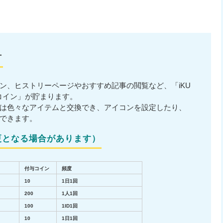
方
イン、ヒストリーページやおすすめ記事の閲覧など、「iKU
Nコイン」が貯まります。
ン」は色々なアイテムと交換でき、アイコンを設定したり、
できます。
変更となる場合があります）
付与コイン
頻度
10
1日1回
200
1人1回
100
1ID1回
10
1日1回