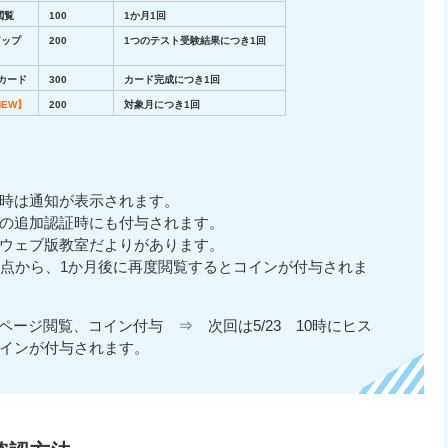
閲覧
100
1か月1回
アップ
200
1つのテスト受験結果につき1回
カード
300
カード完成につき1回
NEW】
200
対象月につき1回
た時は通知が表示されます。
の追加認証時にも付与されます。
ウェブ版教室だよりがあります。
時点から、1か月後に再度閲覧するとコインが付与されま
ーページ閲覧、コイン付与 ⇒ 次回は5/23 10時にヒス
インが付与されます。