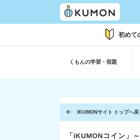
初めて
くもんの
学習・宿題
iKUMONサイト トップへ戻
「iKUMONコイン」