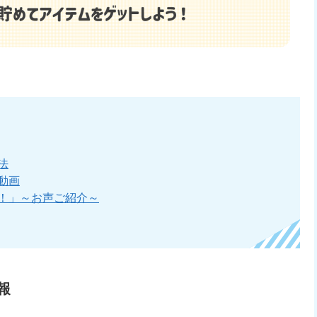
法
介動画
ン！」～お声ご紹介～
報