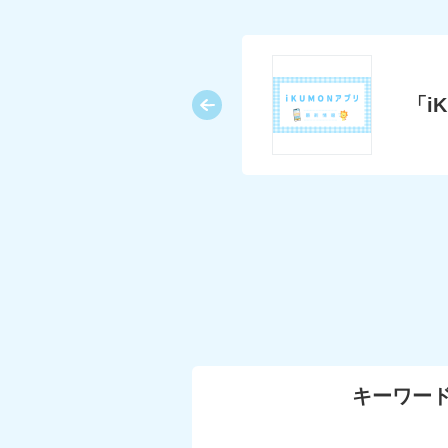
語が好きになる～
「i
キーワー