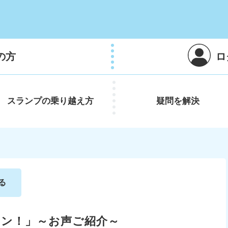
の方
ロ
スランプの
乗り越え方
疑問を
解決
る
ポン！」～お声ご紹介～