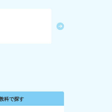
KUMO
教科で
探す