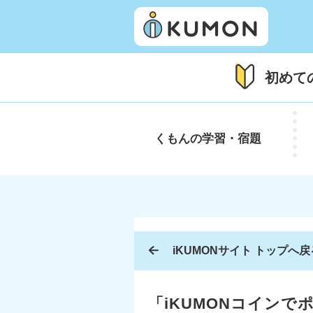
初めて
くもんの
学習・宿題
iKUMONサイト トップへ戻
「iKUMONコインで