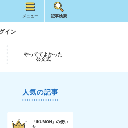
メニュー
記事検索
グイン
やってて
よかった
公文式
人気の記事
「iKUMON」の使い
方