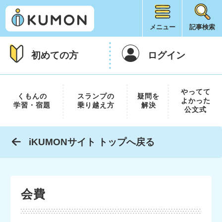
メニュー
記事検索
初めての方
ログイン
やってて
くもんの
スランプの
疑問を
よかった
学習・宿題
乗り越え方
解決
公文式
iKUMONサイト トップへ戻る
会費