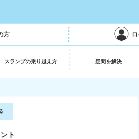
の方
ロ
スランプの
乗り越え方
疑問を
解決
る
イント