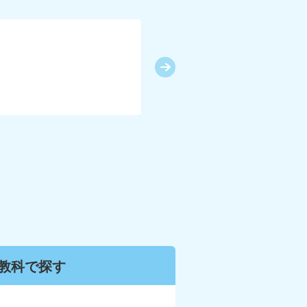
KUMO
教科で
探す