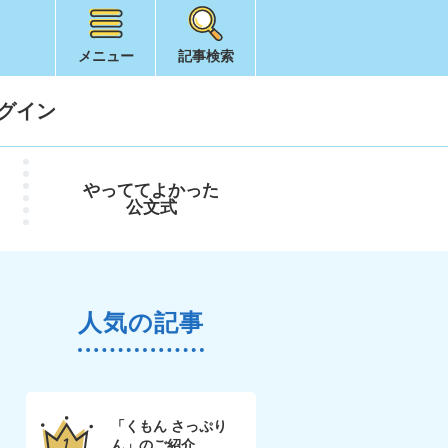
メニュー
記事検索
グイン
やってて
よかった
公文式
人気の記事
「くもん さっぷり
ん」のご紹介