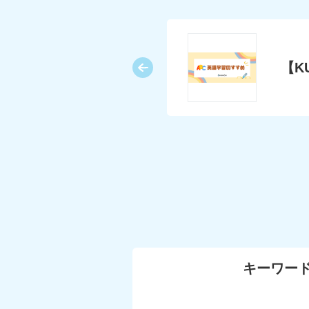
てる？
【K
キーワー