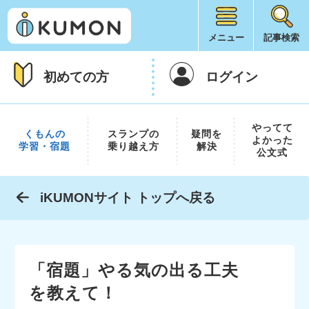
メニュー
記事検索
初めての方
ログイン
やってて
くもんの
スランプの
疑問を
よかった
学習・宿題
乗り越え方
解決
公文式
iKUMONサイト トップへ戻る
「宿題」やる気の出る工夫
を教えて！