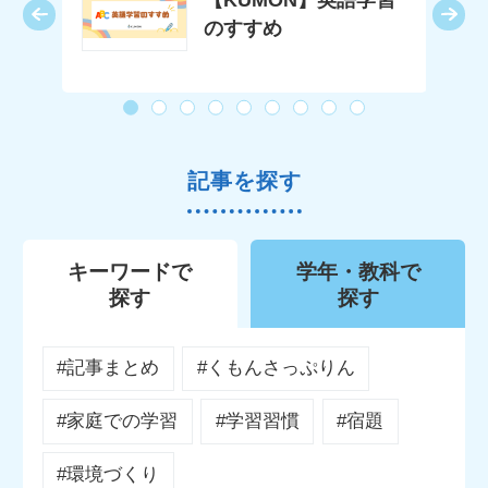
【KUMON】英語学習
はど
のすすめ
記事を探す
キーワードで
学年・教科で
探す
探す
#記事まとめ
#くもんさっぷりん
#家庭での学習
#学習習慣
#宿題
#環境づくり