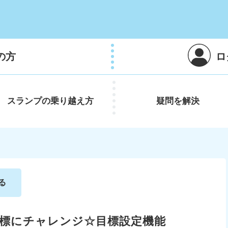
の方
ロ
スランプの
乗り越え方
疑問を
解決
る
標にチャレンジ☆目標設定機能