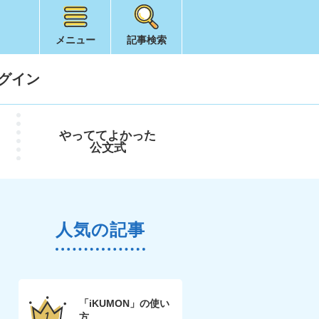
メニュー
記事検索
グイン
やってて
よかった
公文式
人気の記事
「iKUMON」の使い
方