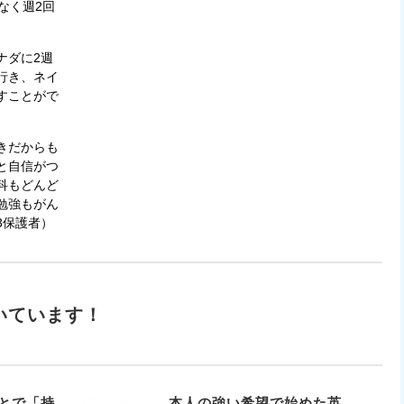
なく週2回
ナダに2週
行き、ネイ
すことがで
きだからも
と自信がつ
科もどんど
勉強もがん
3保護者）
いています！
とで「持
本人の強い希望で始めた英