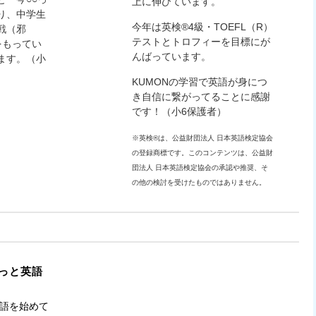
上に伸びています。
り、中学生
今年は英検®4級・TOEFL（R）
戦（邪
テストとトロフィーを目標にが
をもってい
んばっています。
ます。（小
KUMONの学習で英語が身につ
き自信に繋がってることに感謝
です！（小6保護者）
※英検®は、公益財団法人 日本英語検定協会
の登録商標です。
このコンテンツは、公益財
団法人 日本英語検定協会の承認や推奨、そ
の他の検討を受けたものではありません。
っと英語
英語を始めて