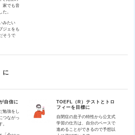
、家でも音
した。
いみたい
ブジェをも
だそうで
」に
が自信に
TOEFL（R）テストとトロ
フィーを目標に
だ勉強をし
自閉症の息子の特性から公文式
につながっ
学習の仕方は、自分のペースで
す。
進めることができるので予想以
と「今○○っ