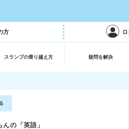
の方
ロ
スランプの
乗り越え方
疑問を
解決
る
もんの「英語」