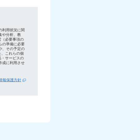
の利用状況に関
集や分析、教
営（必要事項の
らの準備に必要
や、その予定の
た、これらの個
品・サービスの
作成に利用させ
。
情報保護方針