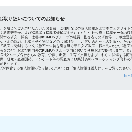
お取り扱いについてのお知らせ
ムを通じてご入力いただいたお名前、ご住所などの個人情報および本ウェブサイト
文教育研究会および指導者（指導者候補者を含む）が、生徒指導（指導データの収
関する研究・開発・改善やKUMONグループの社員・指導者らの研修等）、教室運
なさまの顕彰、お知らせや物品などのお届け等）、お問い合わせへの対応や、それ
式教室（閉鎖する公文式教室の生徒を引き継ぐ新公文式教室、転出先の公文式教室
者を含む）および国内外のKUMONグループ内において使用および提供します。ま
MONグループ各社からの教育、学習、出版、子育て支援およびこれらに関連する商
供、研究・企画開発、アンケート等の調査および統計資料・マーケティング資料の
があります。
ープが保管する個人情報の取り扱いについては「個人情報保護方針」をご覧ください
個人