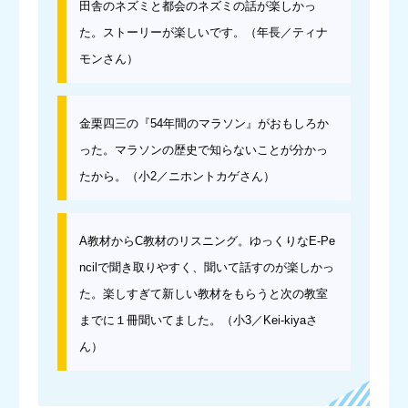
田舎のネズミと都会のネズミの話が楽しかっ
た。ストーリーが楽しいです。（年長／ティナ
モンさん）
金栗四三の『54年間のマラソン』がおもしろか
った。マラソンの歴史で知らないことが分かっ
たから。（小2／ニホントカゲさん）
A教材からC教材のリスニング。ゆっくりなE-Pe
ncilで聞き取りやすく、聞いて話すのが楽しかっ
た。楽しすぎて新しい教材をもらうと次の教室
までに１冊聞いてました。（小3／Kei-kiyaさ
ん）