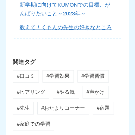
新学期に向けてKUMONでの目標、が
んばりたいこと～2023年～
教えて！くもんの先生の好きなところ
関連タグ
#口コミ
#学習効果
#学習習慣
#ヒアリング
#やる気
#声かけ
#先生
#おたよりコーナー
#宿題
#家庭での学習