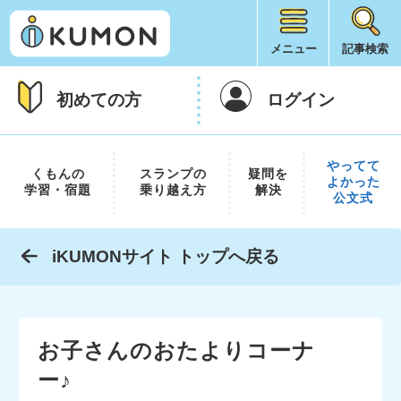
メニュー
記事検索
初めての方
ログイン
やってて
くもんの
スランプの
疑問を
よかった
学習・宿題
乗り越え方
解決
公文式
iKUMONサイト トップへ戻る
お子さんのおたよりコーナ
ー♪