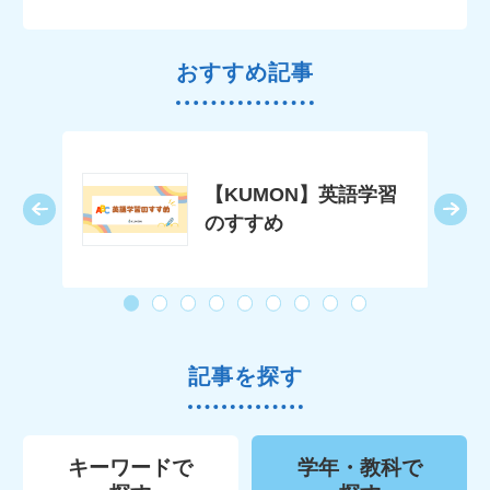
おすすめ記事
Nの
【KUMON】英語学習
はど
のすすめ
記事を探す
キーワードで
学年・教科で