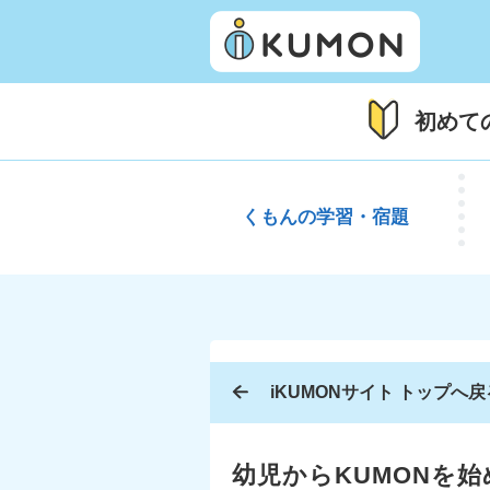
初めて
くもんの
学習・宿題
iKUMONサイト トップへ戻
幼児からKUMONを