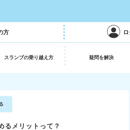
の方
ロ
スランプの
乗り越え方
疑問を
解決
る
始めるメリットって？