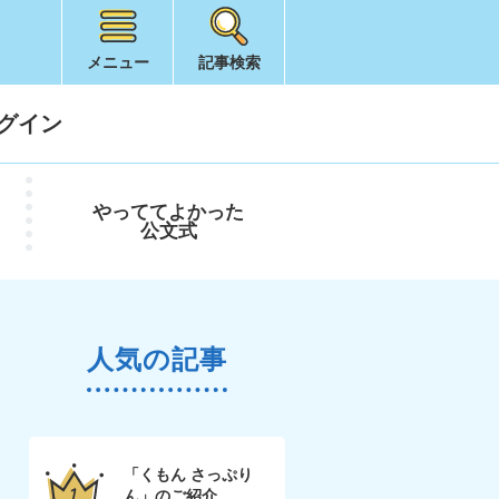
メニュー
記事検索
グイン
やってて
よかった
公文式
人気の記事
「くもん さっぷり
ん」のご紹介