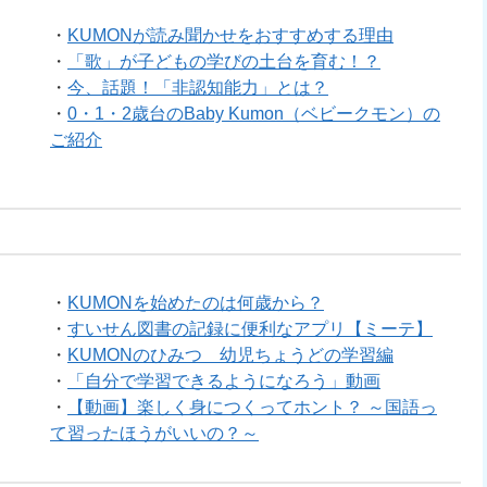
・
KUMONが読み聞かせをおすすめする理由
・
「歌」が子どもの学びの土台を育む！？
・
今、話題！「非認知能力」とは？
・
0・1・2歳台のBaby Kumon（ベビークモン）の
ご紹介
・
KUMONを始めたのは何歳から？
・
すいせん図書の記録に便利なアプリ【ミーテ】
・
KUMONのひみつ 幼児ちょうどの学習編
・
「自分で学習できるようになろう」動画
・
【動画】楽しく身につくってホント？ ～国語っ
て習ったほうがいいの？～